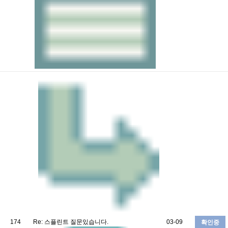
174
03-09
Re: 스플린트 질문있습니다.
확인중