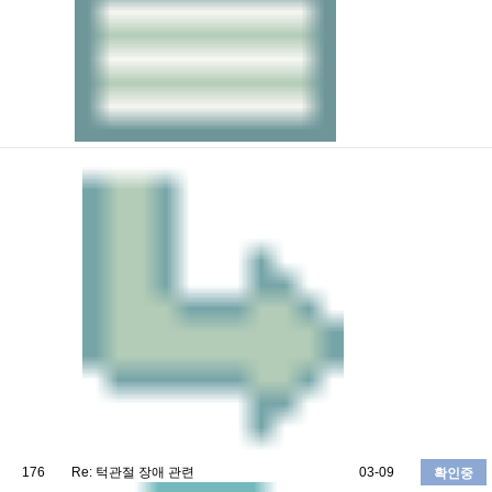
176
03-09
Re: 턱관절 장애 관련
확인중