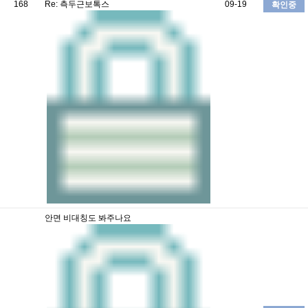
168
09-19
Re: 측두근보톡스
확인중
안면 비대칭도 봐주나요