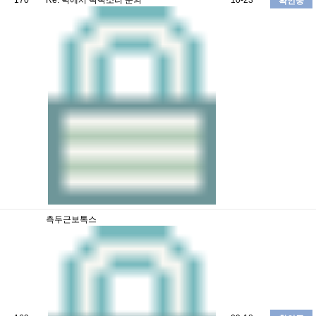
확인중
측두근보톡스