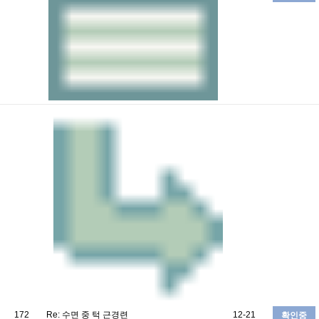
172
12-21
Re: 수면 중 턱 근경련
확인중