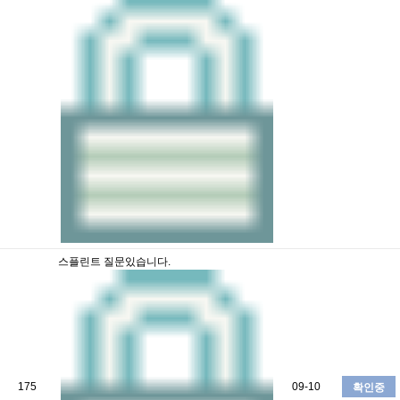
스플린트 질문있습니다.
175
09-10
확인중